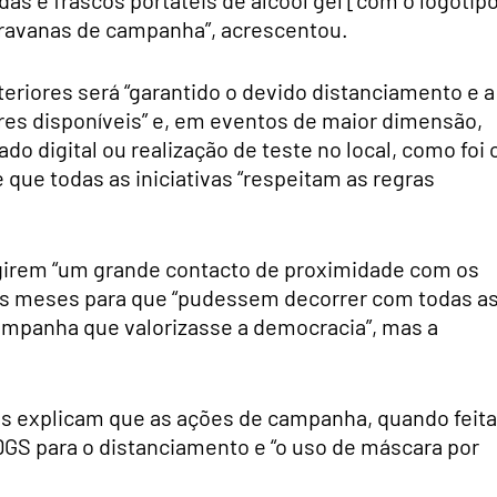
das e frascos portáteis de álcool gel [com o logótip
aravanas de campanha”, acrescentou.
eriores será “garantido o devido distanciamento e a
res disponíveis” e, em eventos de maior dimensão,
do digital ou realização de teste no local, como foi 
ue todas as iniciativas “respeitam as regras
igirem “um grande contacto de proximidade com os
ois meses para que “pudessem decorrer com todas a
ampanha que valorizasse a democracia”, mas a
as explicam que as ações de campanha, quando feit
DGS para o distanciamento e “o uso de máscara por