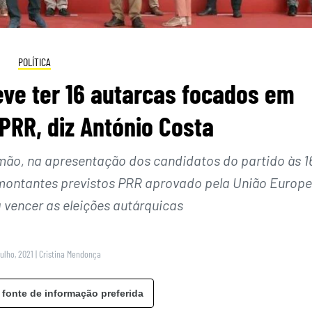
POLÍTICA
eve ter 16 autarcas focados em
 PRR, diz António Costa
imão, na apresentação dos candidatos do partido às 1
 montantes previstos PRR aprovado pela União Europe
a vencer as eleições autárquicas
Julho, 2021
|
Cristina Mendonça
 fonte de informação preferida