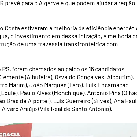
R prevê para o Algarve e que podem ajudar a região
 Costa estiveram a melhoria da eficiência energéti
a, o investimento em dessalinização, a melhoria d
trução de uma travessia transfronteiriça com
do PS, foram chamados ao palco os 16 candidatos
Clemente (Albufeira), Osvaldo Gonçalves (Alcoutim),
tro Marim), João Marques (Faro), Luís Encarnação
 (Loulé), Paulo Alves (Monchique), António Pina (Olhão
o Brás de Alportel), Luís Guerreiro (Silves), Ana Pau
 e Álvaro Araújo (Vila Real de Santo António).