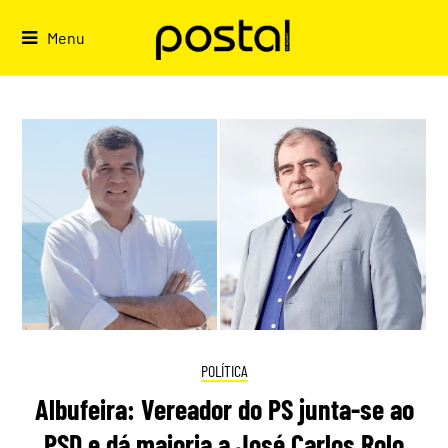
Skip
to
Menu
content
POLÍTICA
Albufeira: Vereador do PS junta-se ao
PSD e dá maioria a José Carlos Rolo