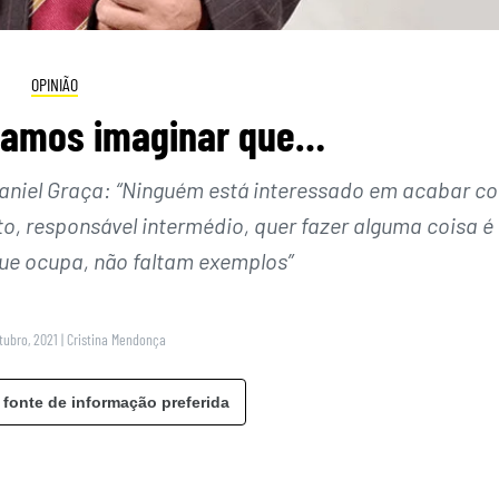
OPINIÃO
vamos imaginar que…
 Daniel Graça: “Ninguém está interessado em acabar c
, responsável intermédio, quer fazer alguma coisa é
que ocupa, não faltam exemplos”
tubro, 2021
|
Cristina Mendonça
 fonte de informação preferida