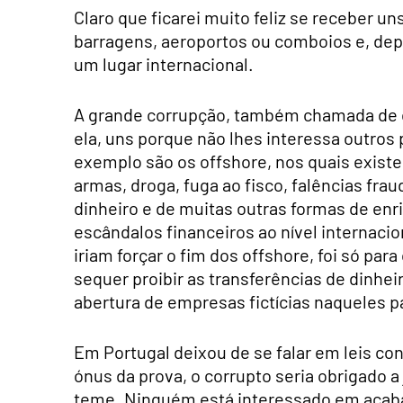
Claro que ficarei muito feliz se receber u
barragens, aeroportos ou comboios e, dep
um lugar internacional.
A grande corrupção, também chamada de c
ela, uns porque não lhes interessa outros
exemplo são os offshore, nos quais existe
armas, droga, fuga ao fisco, falências fr
dinheiro e de muitas outras formas de en
escândalos financeiros ao nível internacio
iriam forçar o fim dos offshore, foi só p
sequer proibir as transferências de dinhei
abertura de empresas fictícias naqueles p
Em Portugal deixou de se falar em leis cont
ónus da prova, o corrupto seria obrigado a
teme. Ninguém está interessado em acab