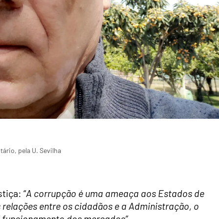
rio, pela U. Sevilha
stiça
: “
A corrupção é uma ameaça aos Estados de
s relações entre os cidadãos e a Administração, o
l funcionamento dos mercados”
.