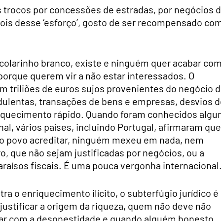
ns trocos por concessões de estradas, por negócios 
ois desse ‘esforço’, gosto de ser recompensado co
olarinho branco, existe e ninguém quer acabar co
 porque querem vir a não estar interessados. O
m triliões de euros sujos provenientes do negócio 
audulentas, transações de bens e empresas, desvios 
riquecimento rápido. Quando foram conhecidos algu
nal, vários países, incluindo Portugal, afirmaram que
ara o povo acreditar, ninguém mexeu em nada, nem
ro, que não sejam justificadas por negócios, ou a
araísos fiscais. É uma pouca vergonha internacional
ra o enriquecimento ilícito, o subterfúgio jurídico é
 justificar a origem da riqueza, quem não deve não
ar com a desonestidade e quando alguém honesto,