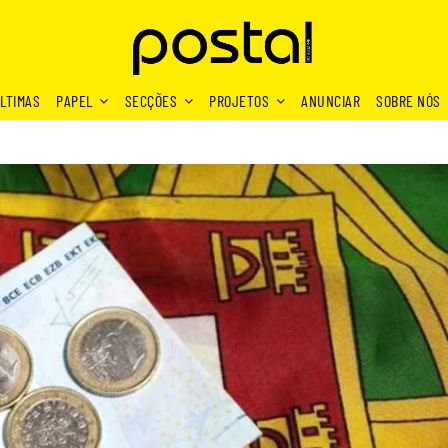
LTIMAS
PAPEL
SECÇÕES
PROJETOS
ANUNCIAR
SOBRE NÓS