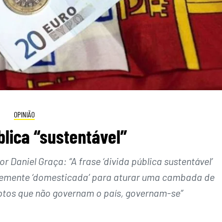
OPINIÃO
blica “sustentável”
r Daniel Graça: “A frase ‘divida pública sustentável’
entemente ‘domesticada’ para aturar uma cambada de
uptos que não governam o país, governam-se”