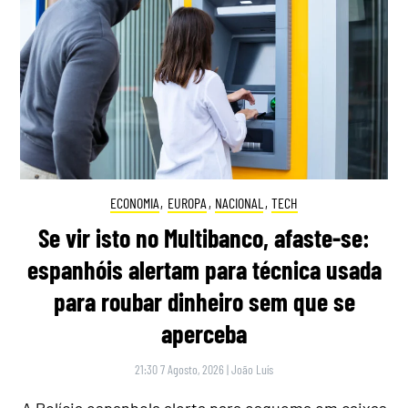
ECONOMIA
,
EUROPA
,
NACIONAL
,
TECH
Se vir isto no Multibanco, afaste-se:
espanhóis alertam para técnica usada
para roubar dinheiro sem que se
aperceba
21:30 7 Agosto, 2026
|
João Luís