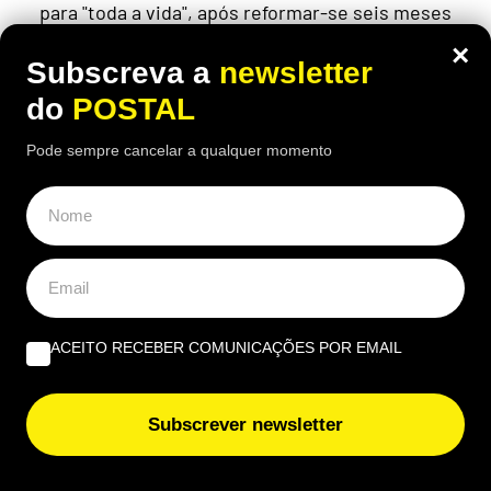
para "toda a vida", após reformar-se seis meses
antes da idade legal
×
Subscreva a
newsletter
do
POSTAL
Pode sempre cancelar a qualquer momento
ACEITO RECEBER COMUNICAÇÕES POR EMAIL
Subscrever newsletter
ALGARVE
,
EDIÇÃO PAPEL
Crise em Ceuta leva a reforço da