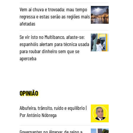
Vem aí chuva e trovoada: mau tempo
regressa e estas serão as regiões mais
o
afetadas
Se vir isto no Multibanco, afaste-se:
espanhóis alertam para técnica usada
para roubar dinheiro sem que se
aperceba
OPINIÃO
Albufeira, trânsito, ruído e equilíbrio |
Por António Nóbrega
Governantes no Algarve: de reino a