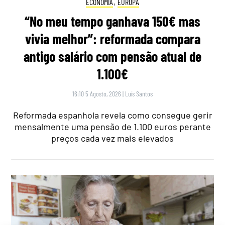
ECONOMIA
,
EUROPA
“No meu tempo ganhava 150€ mas
vivia melhor”: reformada compara
antigo salário com pensão atual de
1.100€
16:10 5 Agosto, 2026
|
Luís Santos
Reformada espanhola revela como consegue gerir
mensalmente uma pensão de 1.100 euros perante
preços cada vez mais elevados