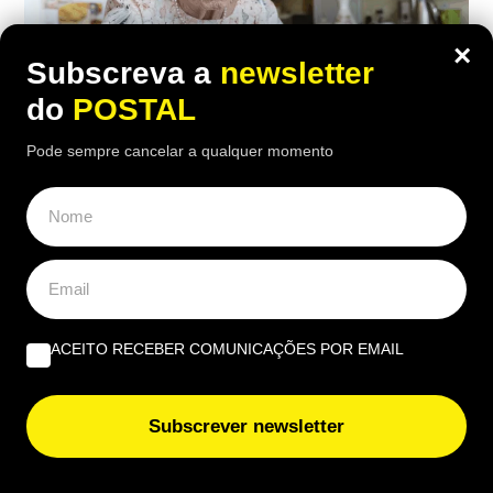
×
Subscreva a
newsletter
do
POSTAL
Pode sempre cancelar a qualquer momento
ECONOMIA
,
EUROPA
“Considero insuficiente”: reformada de
67 anos recebe 1.790€ mas considera a
pensão ‘injusta’
ACEITO RECEBER COMUNICAÇÕES POR EMAIL
18:00 2 Agosto, 2026
|
Rubén Gonçalves
Depois de 25 anos a trabalhar como auxiliar de
Subscrever newsletter
enfermagem, a reformada francesa recebe 1.790
euros brutos por mês, mas considera o valor