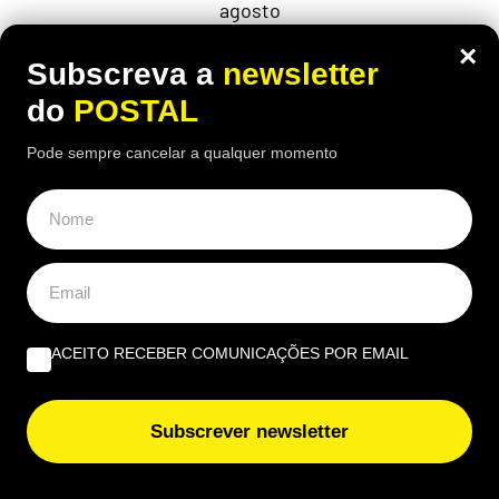
agosto
×
Subscreva a
newsletter
do
POSTAL
ÚLTIMAS NOTÍCIAS
Pode sempre cancelar a qualquer momento
“Quais as novas regras para a reparação dos produtos?”
Vai haver cortes de luz prolongados em Portugal este
domingo e estas são as regiões afetadas
ACEITO RECEBER COMUNICAÇÕES POR EMAIL
Autoridade Tributária avisa todos os condutores: IUC
deixa de ser pago no mês da matrícula e passa a ser
pago nestas datas
Subscrever newsletter
UAlg participa em projeto que quer levar novas plantas
halófitas à alimentação