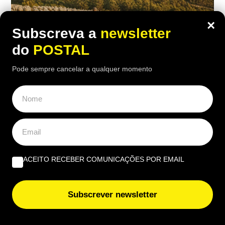
×
Subscreva a
newsletter
do
POSTAL
Pode sempre cancelar a qualquer momento
EUROPA
Nem aviões nem helicópteros: pastor
diz que a solução para os incêndios
ACEITO RECEBER COMUNICAÇÕES POR EMAIL
está nos montes e “limpa mais do que
100 pessoas”
Subscrever newsletter
17:00 5 Agosto, 2026
|
Rubén Gonçalves