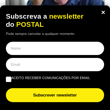
×
Subscreva a
newsletter
do
POSTAL
Pode sempre cancelar a qualquer momento
ECONOMIA
,
EUROPA
Carpinteiro reformado de 91 anos com
incapacidade vê Segurança Social
recusar-lhe subida da pensão de 850€
para 1.547€: caso foi ‘parar’ a tribunal
ACEITO RECEBER COMUNICAÇÕES POR EMAIL
12:30 7 Agosto, 2026
|
Daniel Fallows
Justiça espanhola recusou aumentar a pensão de
Subscrever newsletter
um carpinteiro de 91 anos, apesar das várias
cirurgias e limitações físicas