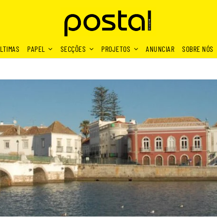
LTIMAS
PAPEL
SECÇÕES
PROJETOS
ANUNCIAR
SOBRE NÓS