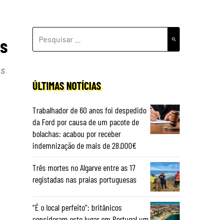
PESQUISAR
is
POR:
os
ÚLTIMAS NOTÍCIAS
Trabalhador de 60 anos foi despedido
da Ford por causa de um pacote de
bolachas: acabou por receber
indemnização de mais de 28.000€
Três mortes no Algarve entre as 17
registadas nas praias portuguesas
“É o local perfeito”: britânicos
consideram este lugar em Portugal um