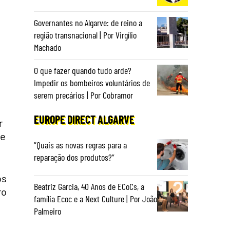
Governantes no Algarve: de reino a
região transnacional | Por Virgílio
Machado
O que fazer quando tudo arde?
Impedir os bombeiros voluntários de
serem precários | Por Cobramor
EUROPE DIRECT ALGARVE
r
te
“Quais as novas regras para a
reparação dos produtos?”
os
Beatriz Garcia, 40 Anos de ECoCs, a
ro
família Ecoc e a Next Culture | Por João
Palmeiro