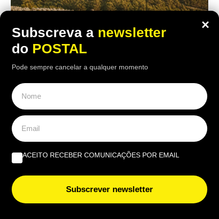
×
Subscreva a
newsletter
do
POSTAL
Pode sempre cancelar a qualquer momento
EUROPA
Nem aviões nem helicópteros: pastor
diz que a solução para os incêndios
ACEITO RECEBER COMUNICAÇÕES POR EMAIL
está nos montes e “limpa mais do que
100 pessoas”
Subscrever newsletter
17:00 5 Agosto, 2026
|
Rubén Gonçalves