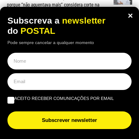
porque “não aguentava mais” considera corte na
pensão “injusto”
×
Subscreva a
newsletter
do
POSTAL
Pode sempre cancelar a qualquer momento
OPINIÃO
Do amor ao ódio vai apenas um passo | Por Henrique
Dias Freire
Albufeira, trânsito, ruído e equilíbrio | Por António
Nóbrega
ACEITO RECEBER COMUNICAÇÕES POR EMAIL
Governantes no Algarve: de reino a região transnacional
Subscrever newsletter
| Por Virgílio Machado