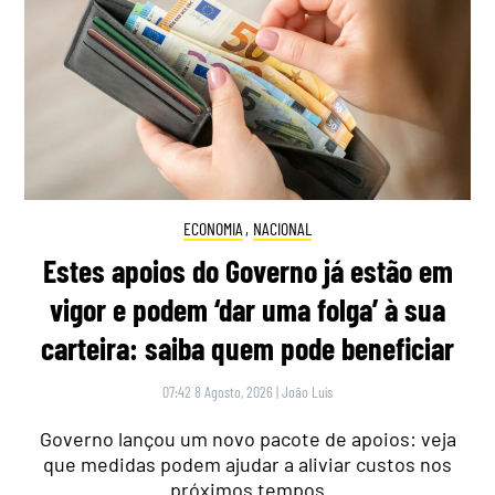
ECONOMIA
,
NACIONAL
Estes apoios do Governo já estão em
vigor e podem ‘dar uma folga’ à sua
carteira: saiba quem pode beneficiar
07:42 8 Agosto, 2026
|
João Luís
Governo lançou um novo pacote de apoios: veja
que medidas podem ajudar a aliviar custos nos
próximos tempos