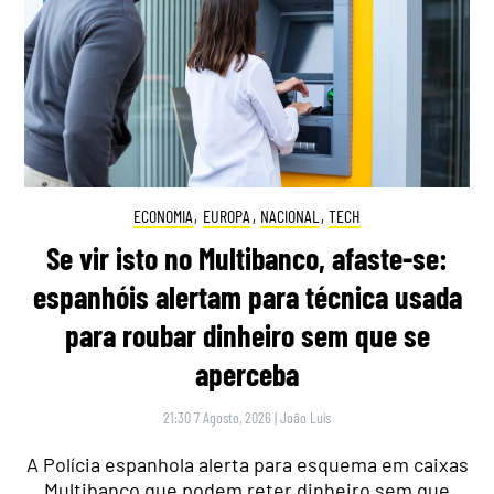
ECONOMIA
,
EUROPA
,
NACIONAL
,
TECH
Se vir isto no Multibanco, afaste-se:
espanhóis alertam para técnica usada
para roubar dinheiro sem que se
aperceba
21:30 7 Agosto, 2026
|
João Luís
A Polícia espanhola alerta para esquema em caixas
Multibanco que podem reter dinheiro sem que