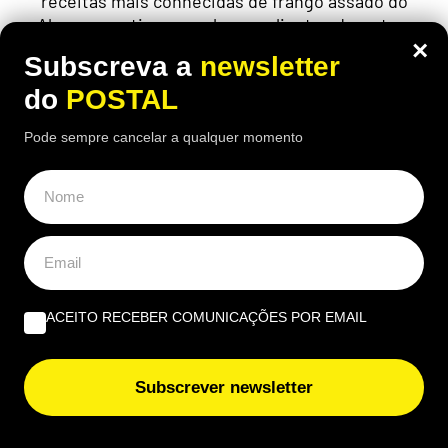
receitas mais conhecidas de frango assado do
Algarve continuam a chamar clientes durante o
×
verão
Subscreva a
newsletter
do
POSTAL
Pode sempre cancelar a qualquer momento
ÚLTIMAS NOTÍCIAS
Algarve reduz despesa em radiologia, mas mantém
setor com concentração elevada
Crise em Ceuta leva a reforço da vigilância marítima no
Algarve
ACEITO RECEBER COMUNICAÇÕES POR EMAIL
Kanye West faz Estádio Algarve vibrar do topo de um
Subscrever newsletter
globo
Estes apoios do Governo já estão em vigor e podem ‘dar