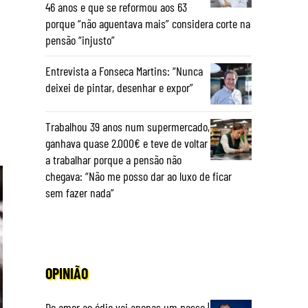
46 anos e que se reformou aos 63
porque “não aguentava mais” considera corte na
pensão “injusto”
Entrevista a Fonseca Martins: “Nunca
deixei de pintar, desenhar e expor”
Trabalhou 39 anos num supermercado,
ganhava quase 2.000€ e teve de voltar
a trabalhar porque a pensão não
chegava: “Não me posso dar ao luxo de ficar
sem fazer nada”
OPINIÃO
Do amor ao ódio vai apenas um passo |