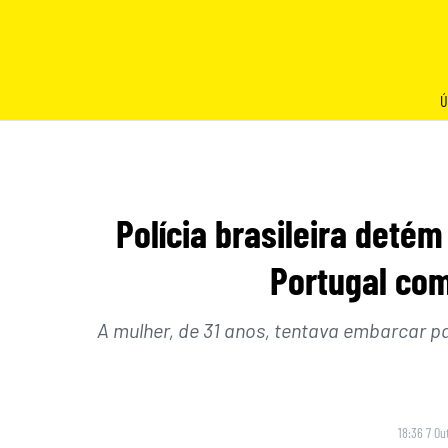
Skip
to
content
Ú
Polícia brasileira deté
Portugal com
A mulher, de 31 anos, tentava embarcar pa
18:36 7 Ou