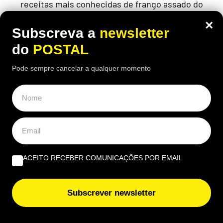
receitas mais conhecidas de frango assado do
Algarve continuam a chamar clientes durante o
×
verão
Subscreva a
newsletter
do
POSTAL
Pode sempre cancelar a qualquer momento
ACEITO RECEBER COMUNICAÇÕES POR EMAIL
Subscrever newsletter
ECONOMIA
,
EUROPA