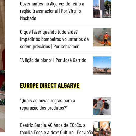
Governantes no Algarve: de reino a
região transnacional | Por Virgílio
Machado
O que fazer quando tudo arde?
Impedir os bombeiros voluntários de
serem precários | Por Cobramor
“A lição de piano” | Por José Garrido
EUROPE DIRECT ALGARVE
“Quais as novas regras para a
reparação dos produtos?”
Beatriz Garcia, 40 Anos de ECoCs, a
família Ecoc e a Next Culture | Por João