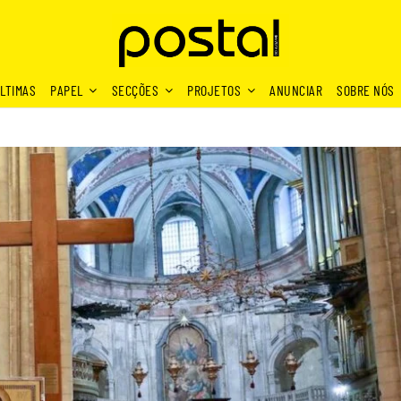
LTIMAS
PAPEL
SECÇÕES
PROJETOS
ANUNCIAR
SOBRE NÓS