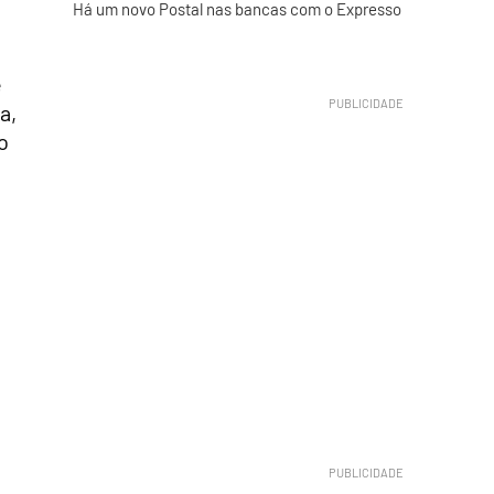
Há um novo Postal nas bancas com o Expresso
e
a,
o