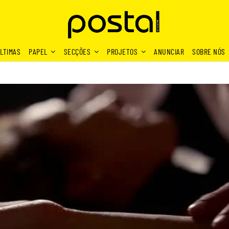
LTIMAS
PAPEL
SECÇÕES
PROJETOS
ANUNCIAR
SOBRE NÓS