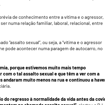
.
révia de conhecimento entre a vítima e o agressor,
er numa relação familiar, laboral, relacional, entre
 “assalto sexual”, ou seja, a “vítima e o agressor
me pode acontecer numa paragem de autocarro, no
mia, porque estivemos muito mais tempo
r com o tal assalto sexual e que têm a ver com a
as andaram muito menos na rua e continuou a have
iária.
o do regresso à normalidade da vida antes da covi
 aumentem no chamado assalto sexual”
, alertou a PJ.