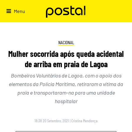
Skip
to
Menu
content
NACIONAL
Mulher socorrida após queda acidental
de arriba em praia de Lagoa
Bombeiros Voluntários de Lagoa, com o apoio dos
elementos da Polícia Marítima, retiraram a vítima da
praia e transportaram-na para uma unidade
hospitalar
18:38 20 Setembro, 2021
|
Cristina Mendonça