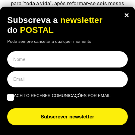
para "toda a vida", após reformar-se seis meses
antes da idade legal
×
Subscreva a
newsletter
do
POSTAL
Pode sempre cancelar a qualquer momento
ACEITO RECEBER COMUNICAÇÕES POR EMAIL
Subscrever newsletter
EUROPE DIRECT ALGARVE
,
NACIONAL
“Quais as novas regras para a