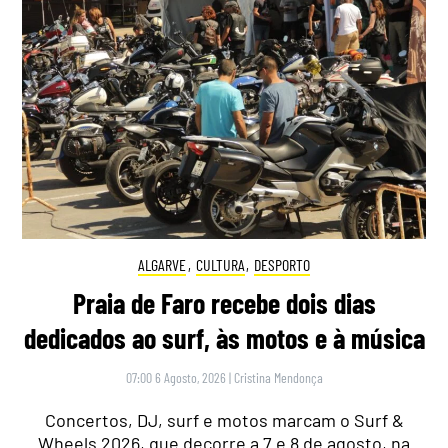
ALGARVE
,
CULTURA
,
DESPORTO
Praia de Faro recebe dois dias
dedicados ao surf, às motos e à música
07:00 6 Agosto, 2026
|
Cristina Mendonça
Concertos, DJ, surf e motos marcam o Surf &
Wheels 2026, que decorre a 7 e 8 de agosto, na