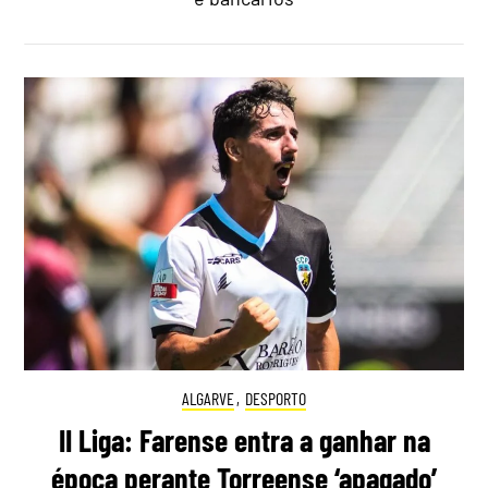
ALGARVE
,
DESPORTO
II Liga: Farense entra a ganhar na
época perante Torreense ‘apagado’