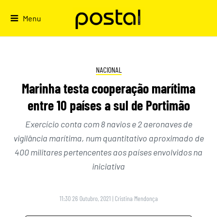
Skip
to
Menu
content
NACIONAL
Marinha testa cooperação marítima
entre 10 países a sul de Portimão
Exercício conta com 8 navios e 2 aeronaves de
vigilância marítima, num quantitativo aproximado de
400 militares pertencentes aos países envolvidos na
iniciativa
11:30 26 Outubro, 2021
|
Cristina Mendonça