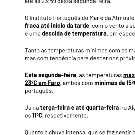
até às 23:59 desta segunda-feira.
O Instituto Português do Mar e da Atmosfe
fraca até início da tarde
, com o vento a so
e uma
descida de temperatura
, em espec
Tanto as temperaturas mínimas com as m
mas com tendência para descer nos próxi
Esta segunda-feira
, as temperaturas
máx
23ºC em Faro
, ambos com
mínimas de 15º
português.
Já na
terça-feira e até quarta-feira
no Al
os
11ºC
, respetivamente.
Quanto à chuva intensa, que se fez sentir 