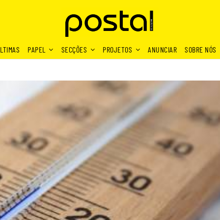
LTIMAS
PAPEL
SECÇÕES
PROJETOS
ANUNCIAR
SOBRE NÓS