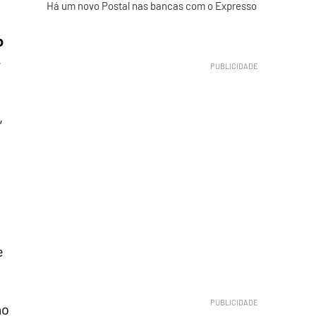
Há um novo Postal nas bancas com o Expresso
o
,
,
e
ao