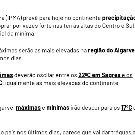
ra (IPMA) prevê para hoje no continente
precipitaçã
prar por vezes forte nas terras altas do Centro e Sul
ial da mínima.
áximas serão as mais elevadas na
região do Algarve
mos dias.
imas
deverão oscilar entre os
22ºC em Sagres
e os
C
, igualmente as mais elevadas do continente
garve,
máximas
e
mínimas
irão descer para os
17ºC
no país nos últimos dias, parece que vai dar tréguas 