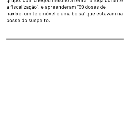
grupo, que “chegou mesmo a tentar a fuga durante
a fiscalização”, e apreenderam “99 doses de
haxixe, um telemóvel e uma bolsa” que estavam na
posse do suspeito.