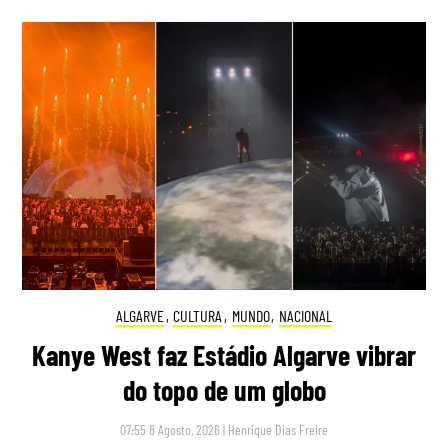
ALGARVE
,
CULTURA
,
MUNDO
,
NACIONAL
Kanye West faz Estádio Algarve vibrar
do topo de um globo
07:55 8 Agosto, 2026
|
Henrique Dias Freire