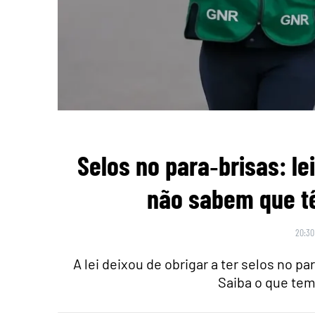
Selos no para‑brisas: l
não sabem que tê
20:30
A lei deixou de obrigar a ter selos no 
Saiba o que tem