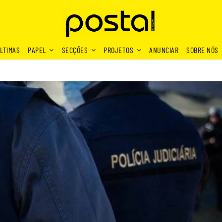
LTIMAS
PAPEL
SECÇÕES
PROJETOS
ANUNCIAR
SOBRE NÓS