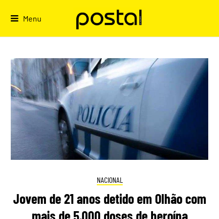
Skip
to
Menu
content
NACIONAL
Jovem de 21 anos detido em Olhão com
mais de 5.000 doses de heroína