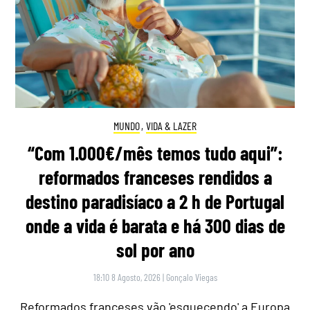
MUNDO
,
VIDA & LAZER
“Com 1.000€/mês temos tudo aqui”:
reformados franceses rendidos a
destino paradisíaco a 2 h de Portugal
onde a vida é barata e há 300 dias de
sol por ano
18:10 8 Agosto, 2026
|
Gonçalo Viegas
Reformados franceses vão 'esquecendo' a Europa