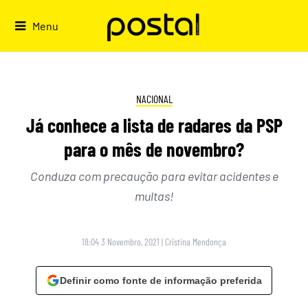
Skip
to
Menu
content
NACIONAL
Já conhece a lista de radares da PSP
para o mês de novembro?
Conduza com precaução para evitar acidentes e
multas!
18:04 3 Novembro, 2021
|
Cristina Mendonça
Definir como fonte de informação preferida