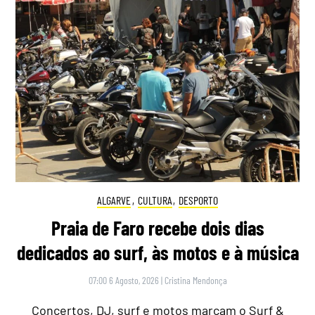
ALGARVE
,
CULTURA
,
DESPORTO
Praia de Faro recebe dois dias
dedicados ao surf, às motos e à música
07:00 6 Agosto, 2026
|
Cristina Mendonça
Concertos, DJ, surf e motos marcam o Surf &