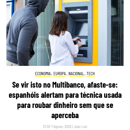
ECONOMIA
,
EUROPA
,
NACIONAL
,
TECH
Se vir isto no Multibanco, afaste-se:
espanhóis alertam para técnica usada
para roubar dinheiro sem que se
aperceba
21:30 7 Agosto, 2026
|
João Luís