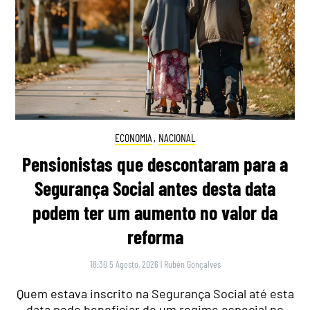
ECONOMIA
,
NACIONAL
Pensionistas que descontaram para a
Segurança Social antes desta data
podem ter um aumento no valor da
reforma
18:30 5 Agosto, 2026
|
Rubén Gonçalves
Quem estava inscrito na Segurança Social até esta
data pode beneficiar de um regime especial no