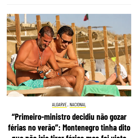
ALGARVE
,
NACIONAL
“Primeiro-ministro decidiu não gozar
férias no verão”: Montenegro tinha dito
que não iria tirar férias mas foi visto