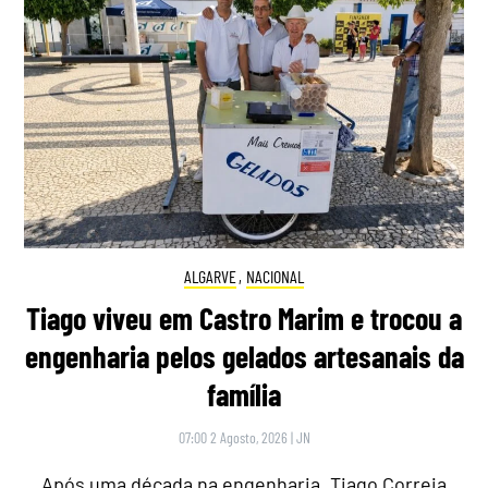
ALGARVE
,
NACIONAL
Tiago viveu em Castro Marim e trocou a
engenharia pelos gelados artesanais da
família
07:00 2 Agosto, 2026
|
JN
Após uma década na engenharia, Tiago Correia