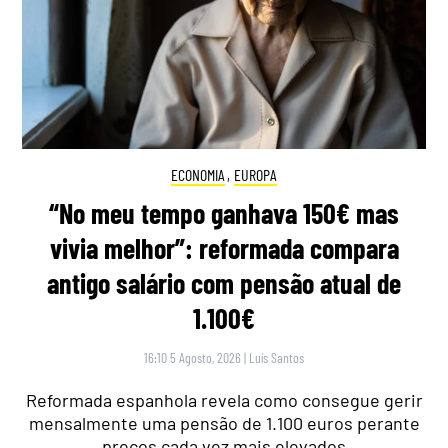
ECONOMIA
,
EUROPA
“No meu tempo ganhava 150€ mas
vivia melhor”: reformada compara
antigo salário com pensão atual de
1.100€
16:10 5 Agosto, 2026
|
Luís Santos
Reformada espanhola revela como consegue gerir
mensalmente uma pensão de 1.100 euros perante
preços cada vez mais elevados