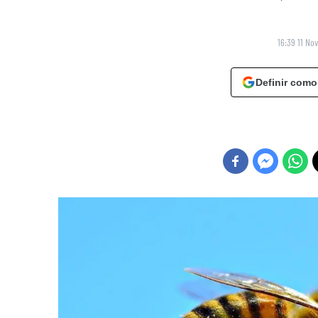
16:39 11 No
Definir como