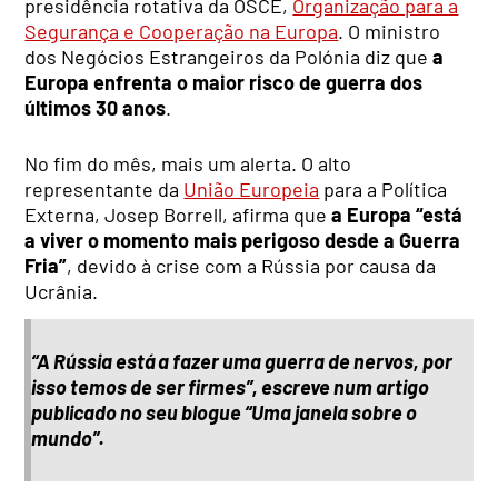
presidência rotativa da OSCE,
Organização para a
Segurança e Cooperação na Europa
. O ministro
dos Negócios Estrangeiros da Polónia diz que
a
Europa enfrenta o maior risco de guerra dos
últimos 30 anos
.
No fim do mês, mais um alerta. O alto
representante da
União Europeia
para a Política
Externa, Josep Borrell, afirma que
a Europa “está
a viver o momento mais perigoso desde a Guerra
Fria”
, devido à crise com a Rússia por causa da
Ucrânia.
“A Rússia está a fazer uma guerra de nervos, por
isso temos de ser firmes”, escreve num artigo
publicado no seu blogue “Uma janela sobre o
mundo”.