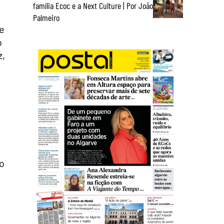
família Ecoc e a Next Culture | Por João
Palmeiro
re
o
z,
so