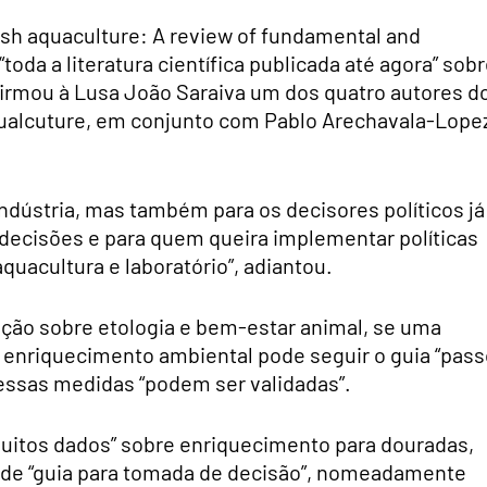
ish aquaculture: A review of fundamental and
“toda a literatura científica publicada até agora” sob
irmou à Lusa João Saraiva um dos quatro autores d
qualcuture, em conjunto com Pablo Arechavala-Lope
ndústria, mas também para os decisores políticos já
decisões e para quem queira implementar políticas
uacultura e laboratório”, adiantou.
ção sobre etologia e bem-estar animal, se uma
o enriquecimento ambiental pode seguir o guia “pas
essas medidas “podem ser validadas”.
muitos dados” sobre enriquecimento para douradas,
e de “guia para tomada de decisão”, nomeadamente