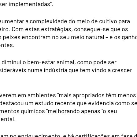
ser implementadas”.
aumentar a complexidade do meio de cultivo para
eiro. Com estas estratégias, consegue-se que os
s peixes encontram no seu meio natural – e os ganh
entes.
ó diminui o bem-estar animal, como pode ser
sideráveis numa indústria que tem vindo a crescer
viverem em ambientes “mais apropriados têm menos
 destacou um estudo recente que evidencia como s
atamentos químicos “melhorando apenas “o seu
ental.
m no enriquecimento, e há certificações em fase 