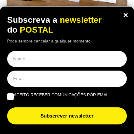
ALGARVE
,
POLÍTICA
×
Subscreva a
newsletter
Bancada PSD na Assembleia Municipal
do
POSTAL
de Faro participa contrato de 140 mil
Pode sempre cancelar a qualquer momento
euros ao Tribunal de Contas e à ERC
15:50 8 Agosto, 2026
|
Henrique Dias Freire
Contrato de comunicação de 114 mil euros mais IVA
leva PSD a pedir análise da legalidade,
transparência e independência editorial
ACEITO RECEBER COMUNICAÇÕES POR EMAIL
ÚLTIMAS NOTÍCIAS
Subscrever newsletter
Ana Alexandra Resende: “A História explica-nos o que