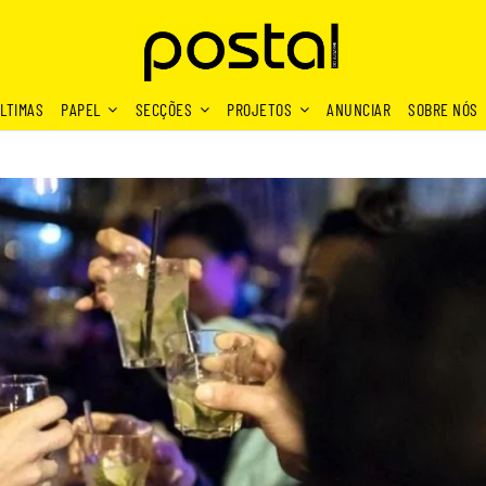
LTIMAS
PAPEL
SECÇÕES
PROJETOS
ANUNCIAR
SOBRE NÓS