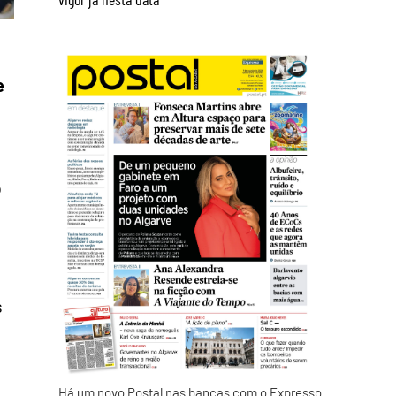
e
o
s
a
Há um novo Postal nas bancas com o Expresso