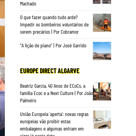
Machado
O que fazer quando tudo arde?
Impedir os bombeiros voluntários de
serem precários | Por Cobramor
“A lição de piano” | Por José Garrido
EUROPE DIRECT ALGARVE
Beatriz Garcia, 40 Anos de ECoCs, a
família Ecoc e a Next Culture | Por João
Palmeiro
União Europeia ‘aperta’: novas regras
europeias vão proibir estas
embalagens e algumas entram em
vigor já nesta data