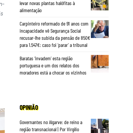
levar novas plantas halófitas à
n-
alimentação
is
Carpinteiro reformado de 91 anos com
incapacidade vê Segurança Social
recusar-lhe subida da pensão de 850€
para 1.547€: caso foi ‘parar’ a tribunal
Baratas ‘invadem’ esta região
portuguesa e um dos relatos dos
moradores está a chocar os vizinhos
OPINIÃO
Governantes no Algarve: de reino a
região transnacional | Por Virgílio