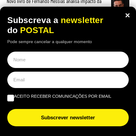
Novo livro de Fernando Messias analisa impacto da
inteligência artificial na prática jurídica
×
Subscreva a
newsletter
Praia de Faro recebe dois dias dedicados ao surf, às
do
POSTAL
motos e à música
Pode sempre cancelar a qualquer momento
Vem aí “chuva de lama”: Poeiras do Saara ‘invadem’
Portugal a partir desta data e estas serão as regiões
afetadas
Mulher obrigada a devolver 18.123€ à Segurança Social
por receber pensão social de velhice e de viuvez em
simultâneo: tribunal analisou o caso
ACEITO RECEBER COMUNICAÇÕES POR EMAIL
“Não quero deixar dinheiro aos meus filhos”: reformou-
se e gastou mais de 21 mil euros numa viagem de
Subscrever newsletter
sonho à Antártida