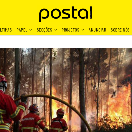
LTIMAS
PAPEL
SECÇÕES
PROJETOS
ANUNCIAR
SOBRE NÓS