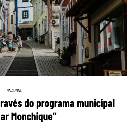
NACIONAL
ravés do programa municipal
ar Monchique”