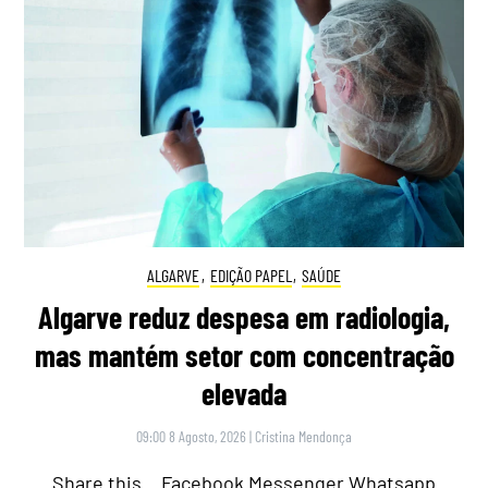
ALGARVE
,
EDIÇÃO PAPEL
,
SAÚDE
Algarve reduz despesa em radiologia,
mas mantém setor com concentração
elevada
09:00 8 Agosto, 2026
|
Cristina Mendonça
Share this… Facebook Messenger Whatsapp