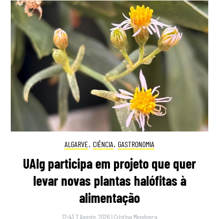
ALGARVE
,
CIÊNCIA
,
GASTRONOMIA
UAlg participa em projeto que quer
levar novas plantas halófitas à
alimentação
12:43 7 Agosto, 2026
|
Cristina Mendonça