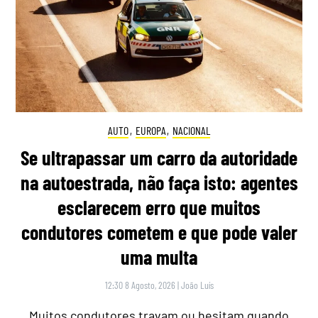
AUTO
,
EUROPA
,
NACIONAL
Se ultrapassar um carro da autoridade
na autoestrada, não faça isto: agentes
esclarecem erro que muitos
condutores cometem e que pode valer
uma multa
12:30 8 Agosto, 2026
|
João Luís
Muitos condutores travam ou hesitam quando