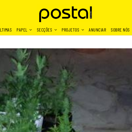
LTIMAS
PAPEL
SECÇÕES
PROJETOS
ANUNCIAR
SOBRE NÓS