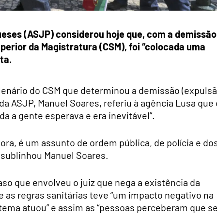
ueses (ASJP) considerou hoje que, com a demissão
perior da Magistratura (CSM), foi “colocada uma
ta.
plenário do CSM que determinou a demissão (expulsã
 da ASJP, Manuel Soares, referiu à agência Lusa que 
oda a gente esperava e era inevitável”.
ora, é um assunto de ordem pública, de polícia e do
, sublinhou Manuel Soares.
so que envolveu o juiz que nega a existência da
e as regras sanitárias teve “um impacto negativo na
istema atuou” e assim as “pessoas perceberam que s