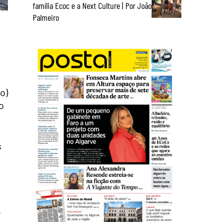
família Ecoc e a Next Culture | Por João
Palmeiro
o)
o
s
e